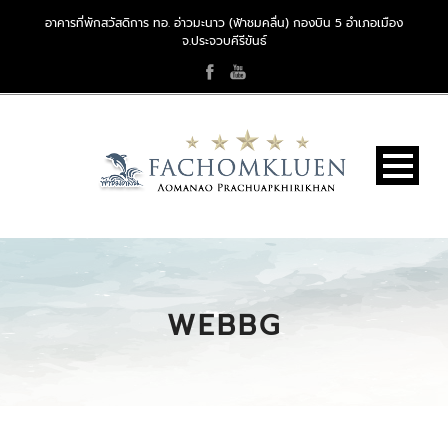
อาคารที่พักสวัสดิการ ทอ. อ่าวมะนาว (ฟ้าชมคลื่น) กองบิน 5 อำเภอเมือง
จ.ประจวบคีรีขันธ์
WEBBG