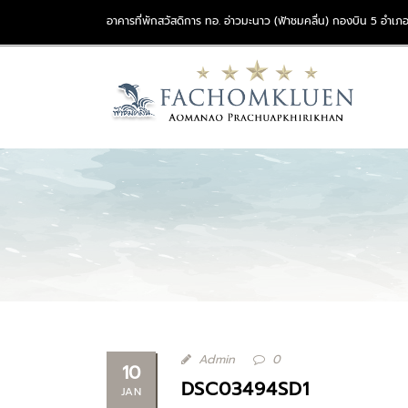
อาคารที่พักสวัสดิการ ทอ. อ่าวมะนาว (ฟ้าชมคลื่น) กองบิน 5 อำเภอ
Admin
0
10
DSC03494SD1
JAN