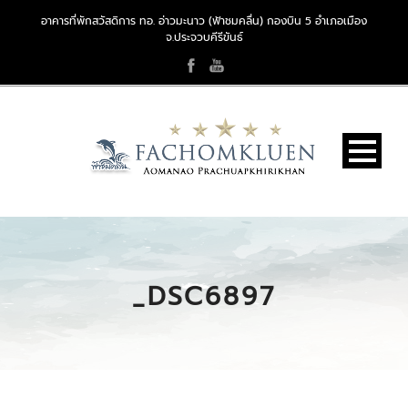
อาคารที่พักสวัสดิการ ทอ. อ่าวมะนาว (ฟ้าชมคลื่น) กองบิน 5 อำเภอเมือง
จ.ประจวบคีรีขันธ์
_DSC6897