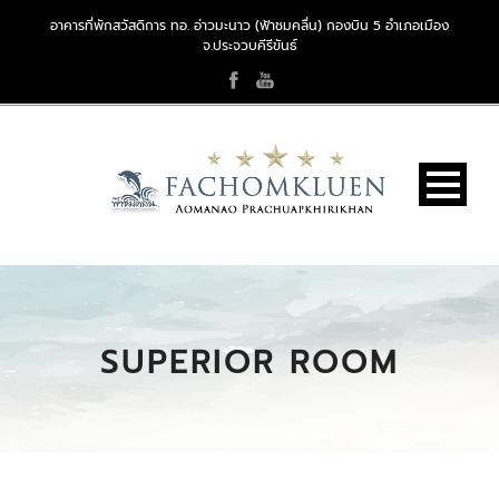
อาคารที่พักสวัสดิการ ทอ. อ่าวมะนาว (ฟ้าชมคลื่น) กองบิน 5 อำเภอเมือง
จ.ประจวบคีรีขันธ์
SUPERIOR ROOM