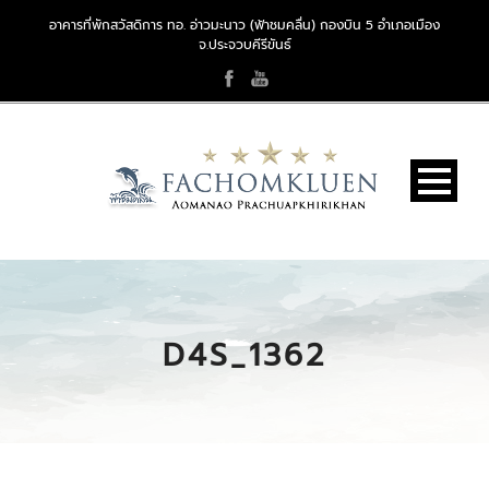
อาคารที่พักสวัสดิการ ทอ. อ่าวมะนาว (ฟ้าชมคลื่น) กองบิน 5 อำเภอเมือง
จ.ประจวบคีรีขันธ์
D4S_1362