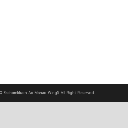
0 Fachomkluen Ao Manao Wing5 All Right Reserved.