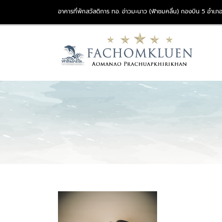
อาคารที่พักสวัสดิการ ทอ. อ่าวมะนาว (ฟ้าชมคลื่น) กองบิน 5 อำเภอ