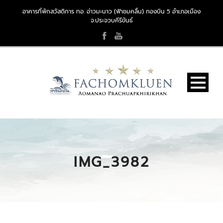
อาคารที่พักสวัสดิการ ทอ. อ่าวมะนาว (ฟ้าชมคลื่น) กองบิน 5 อำเภอเมือง
จ.ประจวบคีรีขันธ์
IMG_3982