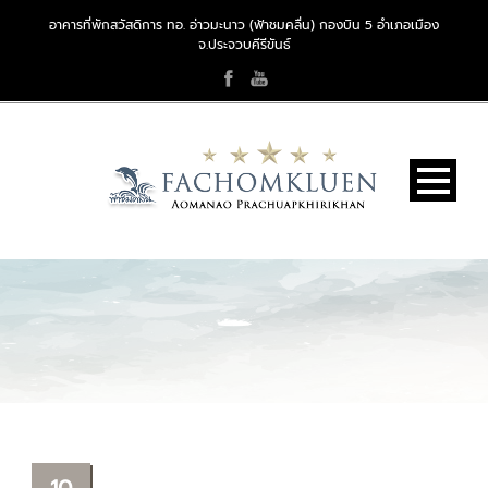
อาคารที่พักสวัสดิการ ทอ. อ่าวมะนาว (ฟ้าชมคลื่น) กองบิน 5 อำเภอเมือง
จ.ประจวบคีรีขันธ์
10