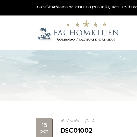
อาคารที่พักสวัสดิการ ทอ. อ่าวมะนาว (ฟ้าชมคลื่น) กองบิน 5 อำเภอ
Admin
0
13
DSC01002
OCT