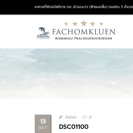
อาคารที่พักสวัสดิการ ทอ. อ่าวมะนาว (ฟ้าชมคลื่น) กองบิน 5 อำเภอ
Admin
0
13
DSC01100
OCT