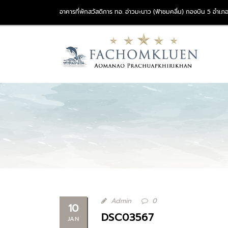
อาคารที่พักสวัสดิการ ทอ. อ่าวมะนาว (ฟ้าชมคลื่น) กองบิน 5 อำเภอ
Admin
0
10
DSC03567
JAN