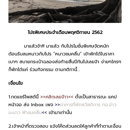
โปรพิเศษประจำเดือนพฤศจิกายน 2562
มาแล้วจ้า!!! มาแล้ว กับโปรโมชั่นพิเศษจัดหนัก
ต้อนรับลมหนาวกับโปร “หนาวชมคลื่น” เข้าพักได้ในราคา
เบาๆ สบายกระเป๋าฉลองส่งท้ายสิ้นปีกันไปเลยจ้า ง่ายๆใครๆ
ก็พักได้แค่ ร่วมกิจกรรม ตามกติกานี้…
เงื่อนไข
1.กดแชร์โพสต์นี้
>>
คลิกเลยจ้าา
<<
ตั้งเป็นสาธารณะ แคป
หน้าจอ ส่ง Inbox เพจ
>>
อาคารที่พักสวัสดิการ ทอ.อ่าว
มะนาว ฟ้าชมคลื่น
<<
เข้ามาเท่านั้น
2.เจ้าหน้าที่ตรวจสอบ แจ้งโค๊ดส่วนลดให้ลูกค้าที่ทำตามเงื่อน