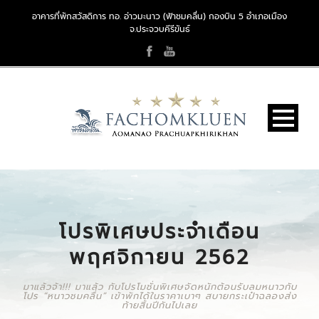
อาคารที่พักสวัสดิการ ทอ. อ่าวมะนาว (ฟ้าชมคลื่น) กองบิน 5 อำเภอเมือง
จ.ประจวบคีรีขันธ์
โปรพิเศษประจำเดือน
พฤศจิกายน 2562
มาแล้วจ้า!!! มาแล้ว กับโปรโมชั่นพิเศษจัดหนักต้อนรับลมหนาวกับ
โปร “หนาวชมคลื่น” เข้าพักได้ในราคาเบาๆ สบายกระเป๋าฉลองส่ง
ท้ายสิ้นปีกันไปเลย