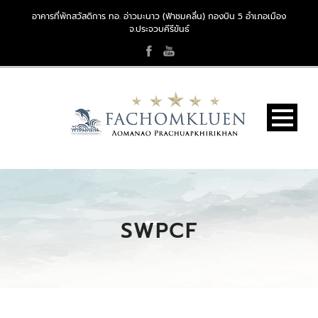
อาคารที่พักสวัสดิการ ทอ. อ่าวมะนาว (ฟ้าชมคลื่น) กองบิน 5 อำเภอเมือง
จ.ประจวบคีรีขันธ์
SWPCF