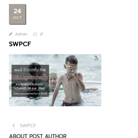
24
OCT
Admin
0
SWPCF
SWPCF
ABOUT POST AUTHOR