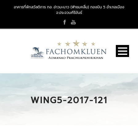
อาคารที่พักสวัสดิการ ทอ. อ่าวมะนาว (ฟ้าชมคลื่น) กองบิน 5 อำเภอเมือง
จ.ประจวบคีรีขันธ์
WING5-2017-121