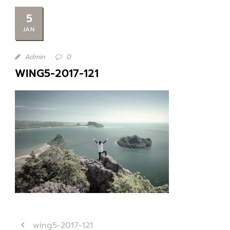
5
JAN
Admin
0
WING5-2017-121
wing5-2017-121