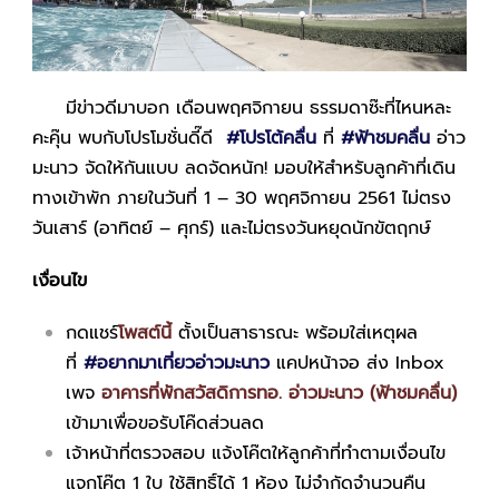
มีข่าวดีมาบอก เดือนพฤศจิกายน ธรรมดาซ๊ะที่ไหนหละ
คะคุ๊น พบกับโปรโมชั่นดี๊ดี
#
โปรโต้คลื่น
ที่
#
ฟ้าชมคลื่น
อ่าว
มะนาว จัดให้กันแบบ ลดจัดหนัก! มอบให้สำหรับลูกค้าที่เดิน
ทางเข้าพัก ภายในวันที่ 1 – 30 พฤศจิกายน 2561 ไม่ตรง
วันเสาร์ (อาทิตย์ – ศุกร์) และไม่ตรงวันหยุดนักขัตฤกษ์
เงื่อนไข
กดแชร์
โพสต์นี้
ตั้งเป็นสาธารณะ พร้อมใส่เหตุผล
ที่
#
อยากมาเที่ยวอ่าวมะนาว
แคปหน้าจอ ส่ง Inbox
เพจ
อาคารที่พักสวัสดิการทอ. อ่าวมะนาว (ฟ้าชมคลื่น)
เข้ามาเพื่อขอรับโค๊ดส่วนลด
เจ้าหน้าที่ตรวจสอบ แจ้งโค๊ตให้ลูกค้าที่ทำตามเงื่อนไข
แจกโค๊ต 1 ใบ ใช้สิทธิ์ได้ 1 ห้อง ไม่จำกัดจำนวนคืน