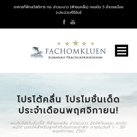
อาคารที่พักสวัสดิการ ทอ. อ่าวมะนาว (ฟ้าชมคลื่น) กองบิน 5 อำเภอเมือง
จ.ประจวบคีรีขันธ์
โปรโต้คลื่น โปรโมชั่นเด็ด
ประจำเดือนพฤศจิกายน!
พบกับโปรโมชั่นดี๊ดี ที่ฟ้าชมคลื่น อ่าวมะนาว จัดให้กันแบบ ลดจัด
หนัก! มอบให้สำหรับลูกค้าที่เดินทางเข้าพัก ภายในวันที่ 1 - 30
พฤศจิกายน 2561